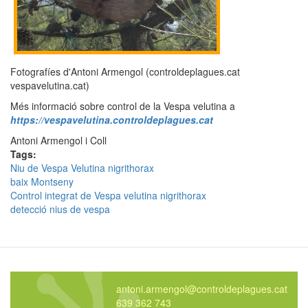
Fotografíes d'Antoni Armengol (controldeplagues.cat
vespavelutina.cat)
Més informació sobre control de la Vespa velutina a
https://vespavelutina.controldeplagues.cat
Antoni Armengol i Coll
Tags:
Niu de Vespa Velutina nigrithorax
baix Montseny
Control integrat de Vespa velutina nigrithorax
detecció nius de vespa
antoni.armengol@controldeplagues.cat
639 362 743