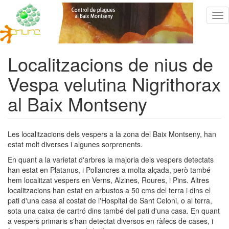
Vés
Tog
al
nav
contingut
Localitzacions de nius de
Vespa velutina Nigrithorax
al Baix Montseny
Les localitzacions dels vespers a la zona del Baix Montseny, han
estat molt diverses i algunes sorprenents.
En quant a la varietat d'arbres la majoria dels vespers detectats
han estat en Platanus, i Pollancres a molta alçada, però també
hem localitzat vespers en Verns, Alzines, Roures, i Pins. Altres
localitzacions han estat en arbustos a 50 cms del terra i dins el
pati d'una casa al costat de l'Hospital de Sant Celoni, o al terra,
sota una caixa de cartró dins també del pati d'una casa. En quant
a vespers primaris s'han detectat diversos en ràfecs de cases, i