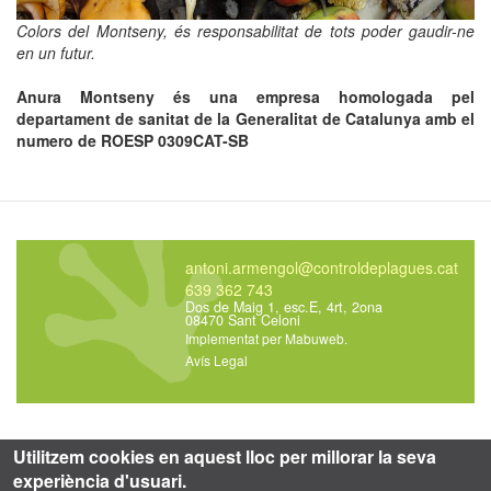
Colors del Montseny, és responsabilitat de tots poder gaudir-ne
en un futur.
Anura Montseny és una empresa homologada pel
departament de sanitat de la Generalitat de Catalunya amb el
numero de ROESP 0309CAT-SB
antoni.armengol@controldeplagues.cat
639 362 743
Dos de Maig 1, esc.E, 4rt, 2ona
08470 Sant Celoni
Implementat per
Mabuweb
.
Avís Legal
Utilitzem cookies en aquest lloc per millorar la seva
experiència d'usuari.