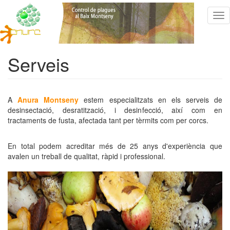
Vés
Tog
al
nav
contingut
Serveis
A
Anura Montseny
estem especialitzats en els serveis de
desinsectació, desratització, i desinfecció, així com en
tractaments de fusta, afectada tant per tèrmits com per corcs.
En total podem acreditar més de 25 anys d'experiència que
avalen un treball de qualitat, ràpid i professional.