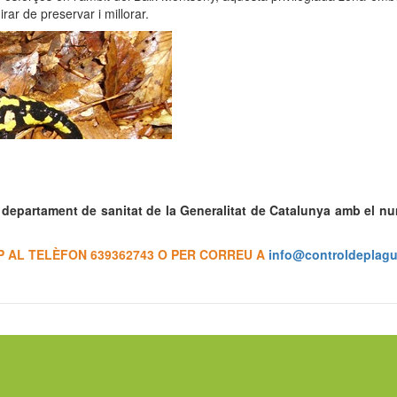
ar de preservar i millorar.
epartament de sanitat de la Generalitat de Catalunya amb el n
 AL TELÈFON 639362743 O PER CORREU A
info@controldeplagu