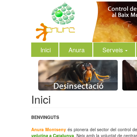
Vés
al
contingut
Inici
Anura
Serveis
Inici
BENVINGUTS
Anura Montseny
és pionera del sector del control 
velutina
a Catalunya
. Neix amb la voluntat de centra