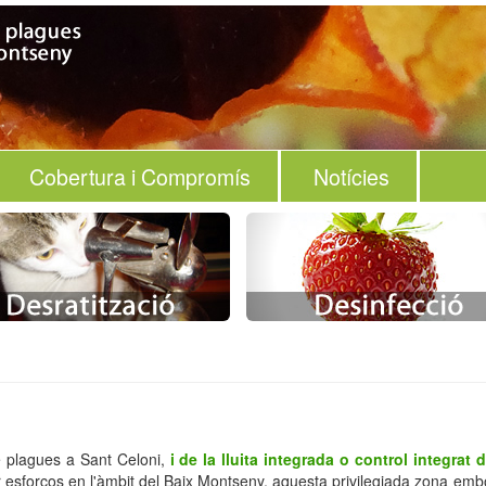
Cobertura i Compromís
Notícies
de plagues a Sant Celoni,
i de la lluita integrada o control integrat 
r esforços en l'àmbit del Baix Montseny, aquesta privilegiada zona emb