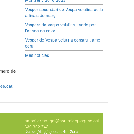
Montseny 2016-2023
Vesper secundari de Vespa velutina actiu
a finals de març
Vespers de Vespa velutina, morts per
l'onada de calor.
Vesper de Vespa velutina construït amb
cera
Més notícies
umero de
es.cat
antoni.armengol@controldeplagues.cat
639 362 743
Dos de Maig 1, esc.E, 4rt, 2ona