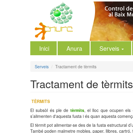
Vés
al
contingut
Inici
Anura
Serveis
Serveis
Tractament de tèrmits
Tractament de tèrmits
TÈRMITS
El subsòl és ple de
tèrmits
, el lloc que ocupen els 
s’alimenten d'aquesta fusta i és quan aquesta comença
El tèrmit pot alimentar-se des de la fusta estructural d’
També poden malmetre mobles, paper, llibres, cartró, fins