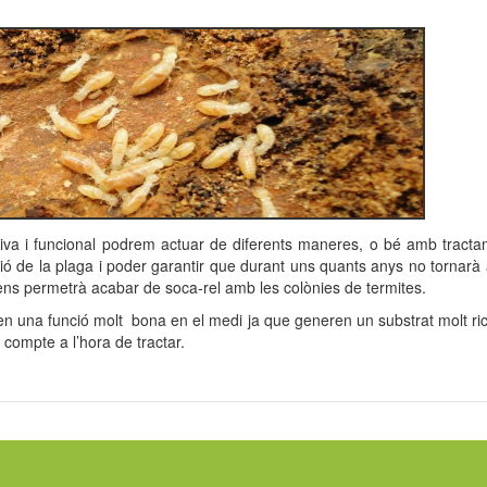
tiva i funcional podrem actuar de diferents maneres, o bé amb tractam
ció de la plaga i poder garantir que durant uns quants anys no tornarà a 
e ens permetrà acabar de soca-rel amb les colònies de termites.
n una funció molt bona en el medi ja que generen un substrat molt ric l
compte a l’hora de tractar.