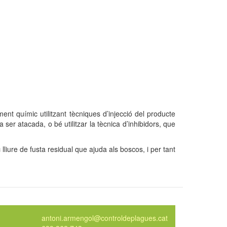
ent químic utilitzant tècniques d’injecció del producte
ser atacada, o bé utilitzar la tècnica d’inhibidors, que
liure de fusta residual que ajuda als boscos, i per tant
antoni.armengol@controldeplagues.cat