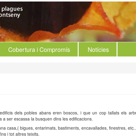
Cobertura i Compromís
Notícies
edificis dels pobles abans eren boscos, i que un cop tallats els arb
 a ser escassa la busquen dins les edificacions.
una casa,( bigues, entarimats, bastiments, encavallades, finestres, etc...
 i tot altres teixits.